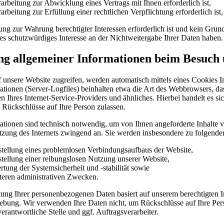
rarbeitung zur Abwicklung eines Vertrags mit Ihnen erforderlich ist,
arbeitung zur Erfüllung einer rechtlichen Verpflichtung erforderlich ist,
ung zur Wahrung berechtigter Interessen erforderlich ist und kein Grun
s schutzwürdiges Interesse an der Nichtweitergabe Ihrer Daten haben.
ng allgemeiner Informationen beim Besuch 
 unsere Website zugreifen, werden automatisch mittels eines Cookies In
ationen (Server-Logfiles) beinhalten etwa die Art des Webbrowsers, d
Ihres Internet-Service-Providers und ähnliches. Hierbei handelt es si
 Rückschlüsse auf Ihre Person zulassen.
ationen sind technisch notwendig, um von Ihnen angeforderte Inhalte v
utzung des Internets zwingend an. Sie werden insbesondere zu folgende
stellung eines problemlosen Verbindungsaufbaus der Website,
stellung einer reibungslosen Nutzung unserer Website,
tung der Systemsicherheit und -stabilität sowie
teren administrativen Zwecken.
tung Ihrer personenbezogenen Daten basiert auf unserem berechtigten
ebung. Wir verwenden Ihre Daten nicht, um Rückschlüsse auf Ihre Per
verantwortliche Stelle und ggf. Auftragsverarbeiter.