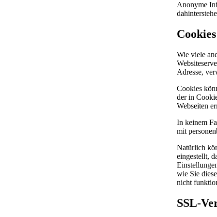
Anonyme Info
dahintersteh
Cookies
Wie viele an
Websiteserve
Adresse, ver
Cookies könn
der in Cooki
Webseiten er
In keinem Fa
mit personen
Natürlich kö
eingestellt,
Einstellunge
wie Sie dies
nicht funkti
SSL-Ver