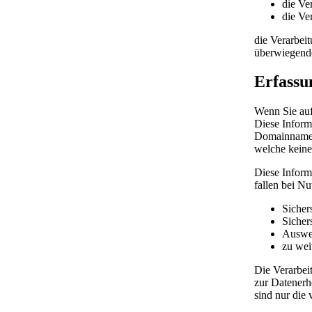
die Ve
die Ver
die Verarbeit
überwiegende
Erfassu
Wenn Sie auf
Diese Inform
Domainnamen 
welche keine
Diese Inform
fallen bei N
Sicher
Sicher
Auswer
zu wei
Die Verarbei
zur Datenerh
sind nur die 