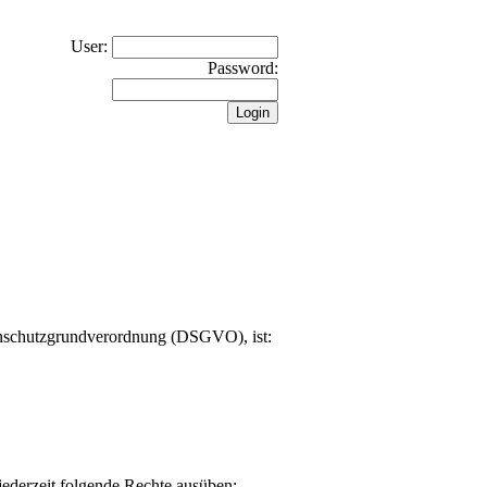
User:
Password:
tenschutzgrundverordnung (DSGVO), ist:
ederzeit folgende Rechte ausüben: