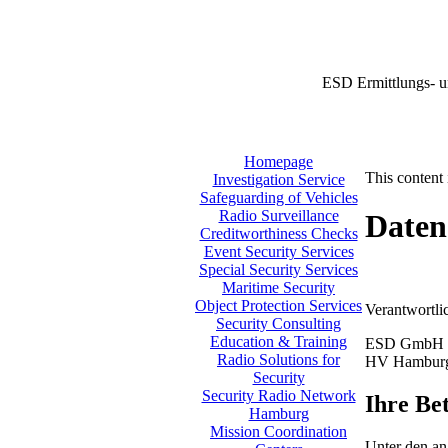
ESD Ermittlungs- u
Homepage
This content 
Investigation Service
Safeguarding of Vehicles
Radio Surveillance
Daten
Creditworthiness Checks
Event Security Services
Special Security Services
Maritime Security
Object Protection Services
Verantwortli
Security Consulting
Education & Training
ESD GmbH
Radio Solutions for
HV Hambur
Security
Security Radio Network
Ihre Be
Hamburg
Mission Coordination
Unter den an