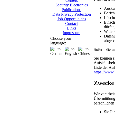
Centers
Security Electronics
Auskun
Publications
Berich
Data Privacy Protection
Löschu
Job Opportunities
Einsch
Contact
dürfen
Links
Widers
Impressum
Datenü
Choose your
abgesc
language:
Sofern Sie un
Sie können s
Aufsichtsbeh
Liste der Auf
https://www.
Zwecke 
Wir verarbei
Übermittlung
persönlichen
Sie Ih